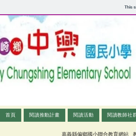
This 
首頁
閱讀推動計畫
閱讀活動
閱讀教師社
嘉義縣偏鄉國小聯合教育網站 _