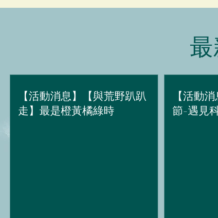
最
【活動消息】【與荒野趴趴
【活動消
走】最是橙黃橘綠時
節-遇見